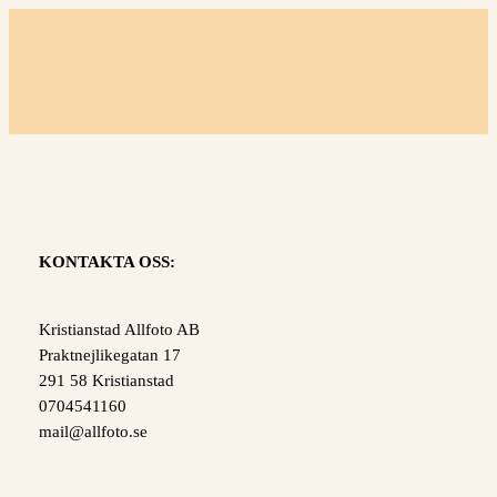
Skip
to
content
KONTAKTA OSS:
Kristianstad Allfoto AB
Praktnejlikegatan 17
291 58 Kristianstad
0704541160
mail@allfoto.se